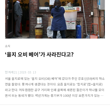
소식
‘을지 오비 베어’가 사라진다고?
한겨례21 |
2019. 03. 13
서울 을지로에 있는 ‘을지 오비(OB) 베어’에 갔다가 주인 강호신(59)씨의 하소
연을 들었다. 쫓겨나게 생겼다는 것이다. 요즘 을지로는 ‘힙지로’(힙+을지로)
라고 한다. 어두컴컴한 공구 거리와 인쇄 골목에 세련된 젊은이가 하나둘 모이
면서 뜨는 동네가 됐다. 백년가게는 중기부가 100년 이상 보존가치가 있는 가
게를 발굴하고 지원하는 정책이다. 선정된 지 몇 달 안 돼 주인 부부는 거리에
나앉게 생겼다. 사연이 궁금하다. “2018년 9월에 가게를 비우라는 내용증명서