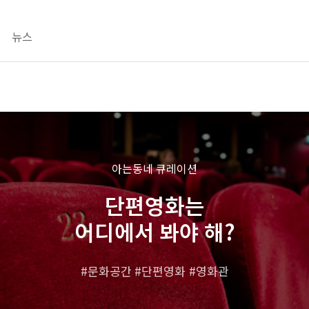
뉴스
아는동네 큐레이션
단편영화는
어디에서 봐야 해?
문화공간
단편영화
영화관