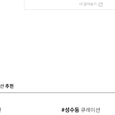
더 알아보기
이션
추천
션
#성수동
큐레이션