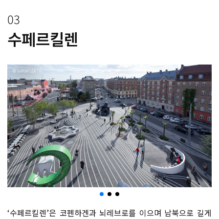
03
수페르킬렌
‘수페르킬렌’은 코펜하겐과 뇌레브로를 이으며 남북으로 길게