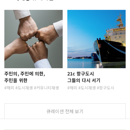
주민의, 주민에 의한,
21c 항구도시
주민을 위한
그들의 다시 서기
해외
도시재생
커뮤니티재생
해외
도시재생
항구도시
큐레이션 전체 보기