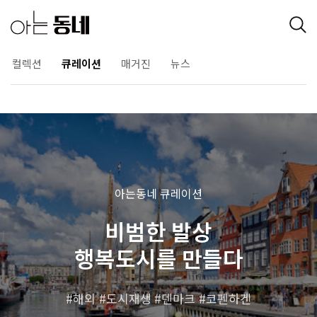
컬렉션
큐레이션
매거진
뉴스
아는동네 큐레이션
비범한 발상
행복도시를 만들다
해외
도시재생
덴마크
코펜하겐