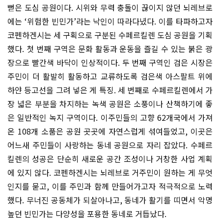
뻗은 도심 공원이다. 시위와 무력 충돌이 끊이지 않던 뇌레브로
에는 ‘위험한 빈민가’라는 낙인이 따라다녔다. 이를 타파하고자
코펜하겐시는 세 구획으로 구분된 수페르킬렌 도심 공원을 기획
했다. 첫 번째 구역은 문화 활동과 운동을 즐길 수 있는 붉은 광
장으로 빨간색 바닥이 인상적이다. 두 번째 구역인 검은 시장은
주민이 더 활발히 활동하고 교류하도록 검은색 아스팔트 위에
하얀 등고선을 그려 넣은 게 특징. 세 번째로 수페르킬렌에서 가
장 넓은 부분을 차지하는 녹색 공원은 소풍이나 산책하기에 좋
은 일반적인 녹지 구역이다. 이주민들의 고향 62개국에서 가져
온 108개 소품은 공원 곳곳에 자연스럽게 섞여들었고, 이곳은
어느새 주민들이 사랑하는 동네 공원으로 자리 잡았다. 수페르
킬렌의 성공은 단순히 새로운 공간 조성이나 거창한 사업 계획
에 있지 않다. 코펜하겐시는 뇌레브로 거주민이 원하는 게 무엇
인지를 묻고, 이를 주민과 함께 만들어가고자 적극적으로 노력
했다. 무너진 공동체가 되살아나고, 동네가 활기를 띠면서 악명
높던 빈민가는 다양성을 포용한 동네로 거듭났다.