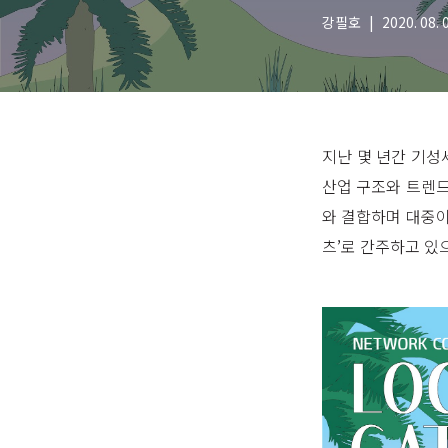
강필호
|
2020. 08. 
지난 몇 년간 기성
산업 구조와 트렌드
와 결합하며 대중이
츠’로 간주하고 있