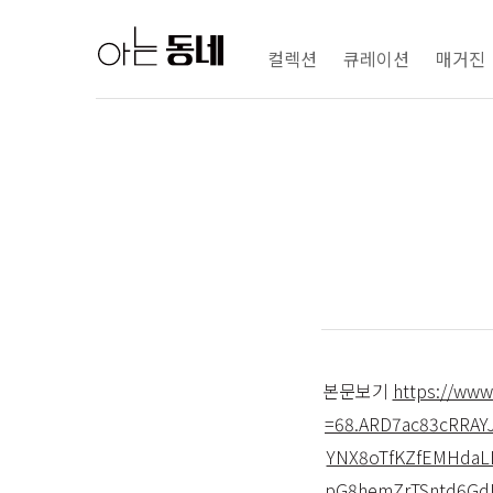
컬렉션
큐레이션
매거진
본문보기
https://ww
=68.ARD7ac83cRRA
YNX8oTfKZfEMHdaL
pG8hemZrTSntd6Gd