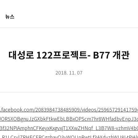
뉴스
대성로 122프로젝트- B77 개관
2018. 11. 07
w.facebook.com/2083984738485909/videos/2596572914175
YJOR5XOBgnuJzGXbkFtkwEbLBBxOPScm7hr8WHfadbvEnpJ
Bf32NPiAmphnCFKeyxKxgvxjT1XXwZHNqf_L3B7W8-vzhmV4b
LR1LCrylZRHECFRCgzhayQ3vWQUpRwtLf3AXdyzhWU8I-tPiAl