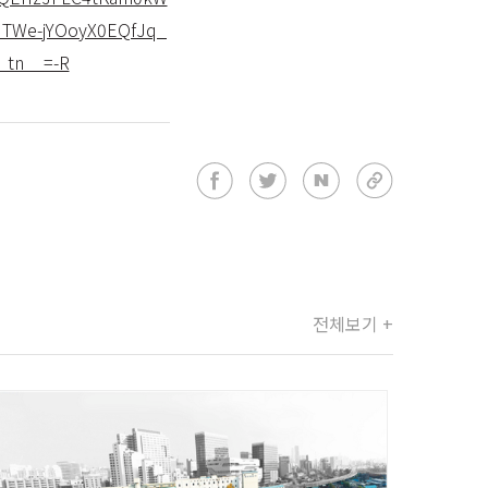
TWe-jYOoyX0EQfJq_
_tn__=-R
전체보기 +