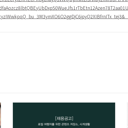
faAozcz8lbtQBEyUbDxp50WueJfs1rTbEtn12Azen78T2aa01U
cyzIWwkpqQ_bu_3M3ymXO6O2ggDjC6jpyQ2XIBfrnITx_tej3&_