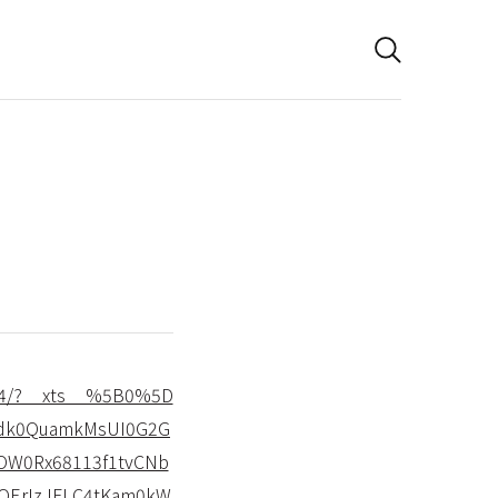
94/?__xts__%5B0%5D
3dk0QuamkMsUI0G2G
OW0Rx68113f1tvCNb
QErIzJFLC4tKam0kW