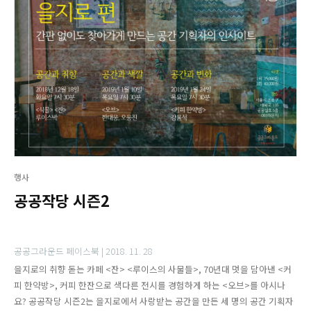
행사
공공작당 시즌2
공공그라운드 페이스북 |
2018. 11. 28
을지로의 취향 돋는 카페 <잔> <루이스의 사물들>, 70년대 멋을 담아낸 <커
피 한약방>, 커피 한잔으로 색다른 전시를 경험하게 하는 <오브>를 아시나
요? 공공작당 시즌2는 을지로에서 사랑받는 공간을 만든 세 명의 공간 기획자