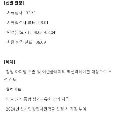
[선발 일정]
· 서류심사 : 07.31
· 서류합격자 발표 : 08.01
· 면접(필요시) : 08.03~08.04
· 최종 합격 발표 : 08.09
[혜택]
·창업 아이템 도출 및 어반플레이의 엑셀러레이션 대상으로 우
선 검토
·웰컴키트
·연말 권역 통합 성과공유회 참가 자격
·2024년 신사업창업사관학교 신청 시 가점 부여