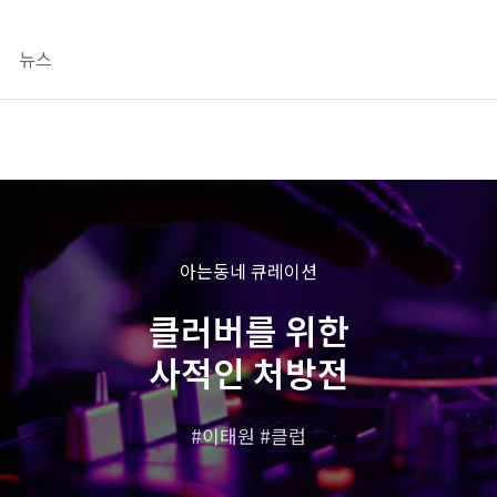
뉴스
아는동네 큐레이션
클러버를 위한
사적인 처방전
이태원
클럽