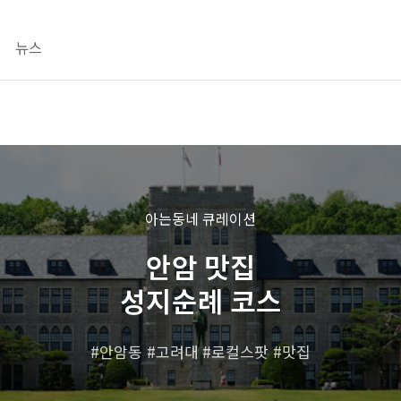
뉴스
아는동네 큐레이션
안암 맛집
성지순례 코스
안암동
고려대
로컬스팟
맛집