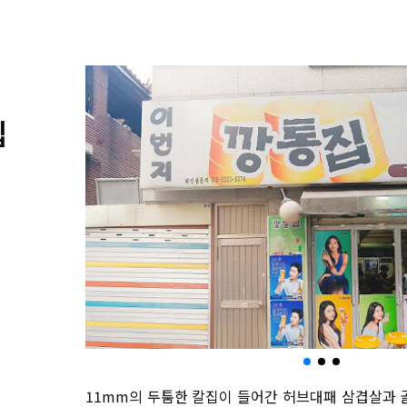
집
11mm의 두툼한 칼집이 들어간 허브대패 삼겹살과 골