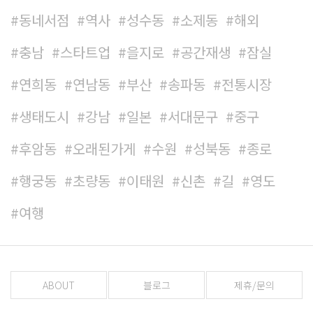
동네서점
역사
성수동
소제동
해외
충남
스타트업
을지로
공간재생
잠실
연희동
연남동
부산
송파동
전통시장
생태도시
강남
일본
서대문구
중구
후암동
오래된가게
수원
성북동
종로
행궁동
초량동
이태원
신촌
길
영도
여행
ABOUT
블로그
제휴/문의