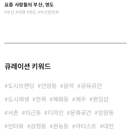
요즘 사람들의 부산, 영도
부산
여행
영도
부산한하루
큐레이션 키워드
도시브랜딩
안암동
음악
공유공간
도시재생
한옥
혜화동
제주
편집샵
서촌
미근동
디자인
문화공간
망원동
인터뷰
삼청동
권농동
아티스트
대전