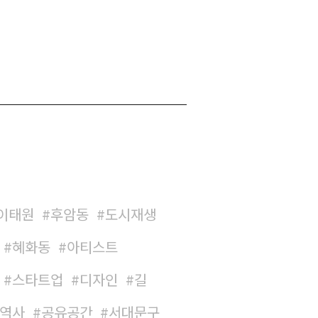
이태원
후암동
도시재생
혜화동
아티스트
스타트업
디자인
길
역사
공유공간
서대문구