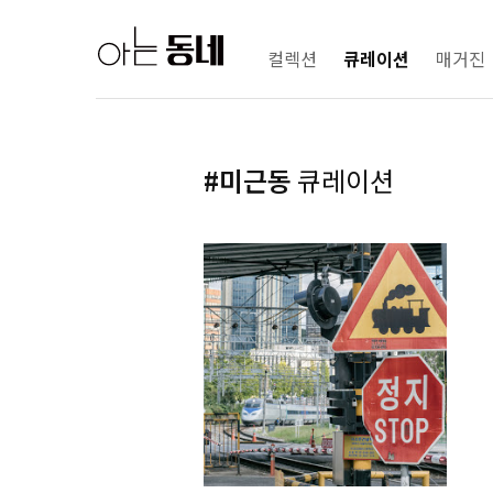
컬렉션
큐레이션
매거진
#미근동
큐레이션