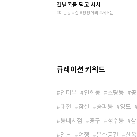
건널목을 딛고 서서
미근동
길
땡땡거리
서소문
큐레이션 키워드
인터뷰
연희동
초량동
공
대전
잠실
송파동
영도
동네서점
중구
성수동
삼
일본
여행
문화공간
한옥