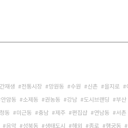
간재생
전통시장
망원동
수원
신촌
을지로
안암동
소제동
권농동
강남
도시브랜딩
부산
청동
미근동
충남
제주
편집샵
연남동
서촌
음악
성북동
생태도시
해외
종로
행궁동